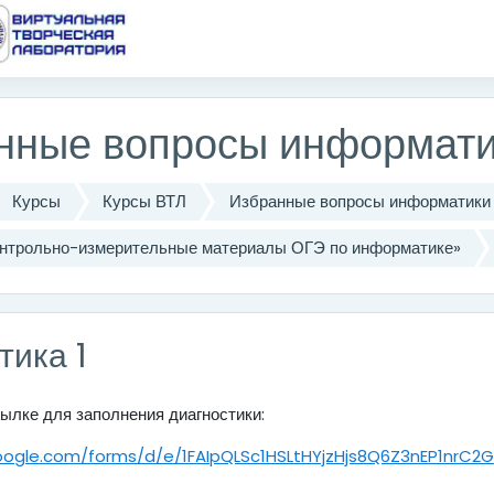
одержанию
нные вопросы информати
Курсы
Курсы ВТЛ
Избранные вопросы информатики
Контрольно-измерительные материалы ОГЭ по информатике»
тика 1
ылке для заполнения диагностики:
google.com/forms/d/e/1FAIpQLSc1HSLtHYjzHjs8Q6Z3nEP1nrC