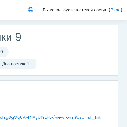
Вы используете гостевой доступ (
Вход
)
ки 9
 9
Диагностика 1
2GshigBgOq0AMlNAyUTr2Hw/viewform?usp=sf_link