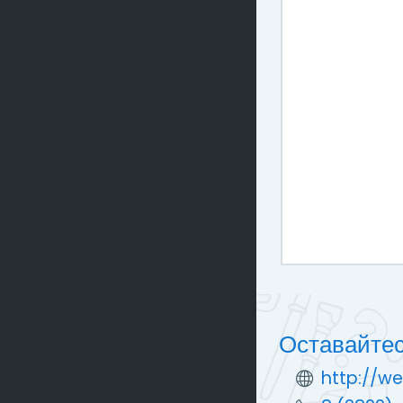
Оставайтес
http://we