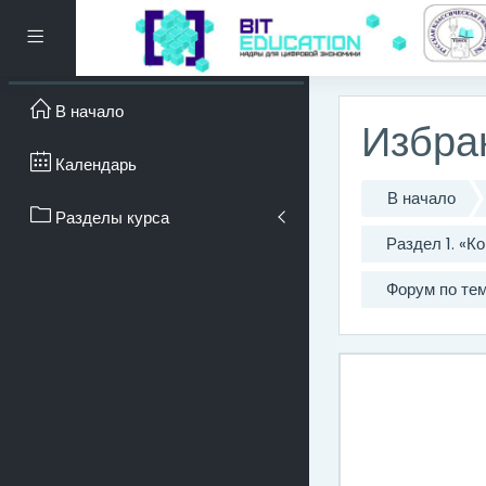
Перейти к основному с
Боковая панель
В начало
Избра
Календарь
В начало
Разделы курса
Раздел 1. «
Форум по те