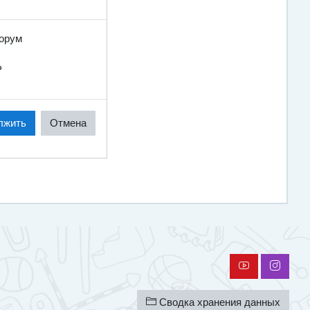
форум
?
лжить
Отмена
Сводка хранения данных