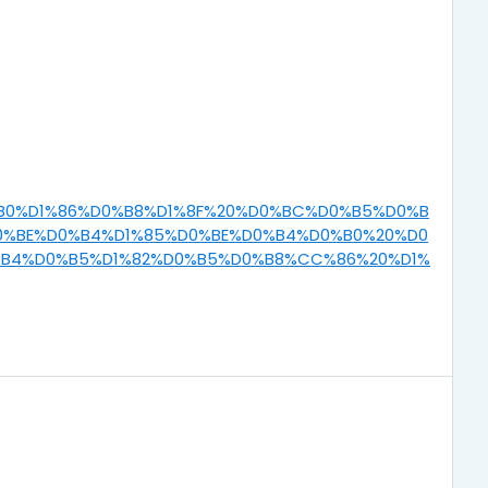
0%B0%D1%86%D0%B8%D1%8F%20%D0%BC%D0%B5%D0%B
0%BE%D0%B4%D1%85%D0%BE%D0%B4%D0%B0%20%D0
%B4%D0%B5%D1%82%D0%B5%D0%B8%CC%86%20%D1%