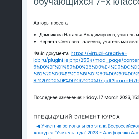
обучающихся 7-х класс
Авторы проекта:
Домникова Наталья Владимировна, учитель м
Чернета Светлана Галиевна, учитель математ
Файл документа:
https://virtual-creative-
lab.ru/pluginfile.php/2554/mod_page/
6%D0%BF%D1%80%D0%B5%D0%B4%D0%BC%D
%B2%20%D0%BE%D0%B1%D1%80%D0%B0%D0
81%20%D0%9E%D0%92%D0%97.pdf?time=16790
Последнее изменение: Friday, 17 March 2023, 15:
ПРЕДЫДУЩИЙ ЭЛЕМЕНТ КУРСА
◀︎ Участник регионального этапа Всероссийског
конкурса "Учитель года" 2023 - Алифоренко Але