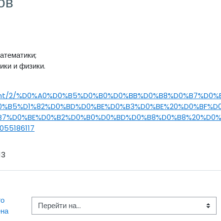
ов
атематики;
ики и физики.
content/2/%D0%A0%D0%B5%D0%B0%D0%BB%D0%B8%D0%B7%D
0%B5%D1%82%D0%BD%D0%BE%D0%B3%D0%BE%20%D0%BF%D
%B7%D0%BE%D0%B2%D0%B0%D0%BD%D0%B8%D0%B8%20%D0
55186117
13
о 
Перейти на...
на 