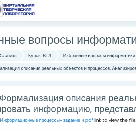
нные вопросы информати
Courses
Курсы ВТЛ
Избранные вопросы информатики
ализация описания реальных объектов и процессов. Анализиро
 Формализация описания реальн
ровать информацию, представл
 «Информационные процессы» задание 4.pdf
link to view the file