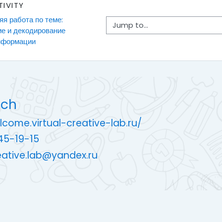
TIVITY
я работа по теме: 
Jump to...
е и декодирование 
нформации
uch
lcome.virtual-creative-lab.ru/
45-19-15
reative.lab@yandex.ru