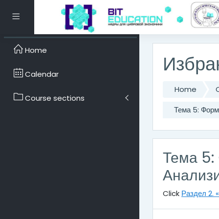
Skip to main content
Side panel
Home
Избра
Calendar
Home
Course sections
Тема 5: Форм
Тема 5:
Анализи
Click
Раздел 2.