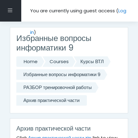
Skip to main content
Side panel
You are currently using guest access (
Log
in
)
Избранные вопросы
информатики 9
Home
Courses
Курсы ВТЛ
Избранные вопросы информатики 9
РАЗБОР тренировочной работы
Архив практической части
Архив практической части
Click
Архив практической части.zip
link to view