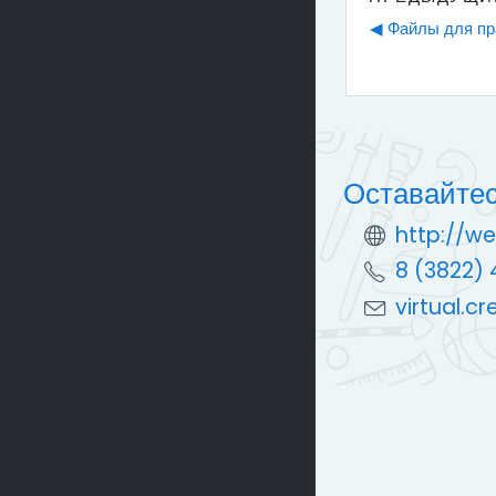
◀︎ Файлы для п
Оставайтес
http://we
8 (3822) 
virtual.c