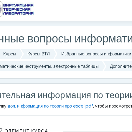
одержанию
нные вопросы информати
Курсы
Курсы ВТЛ
Избранные вопросы информатики
матические инструменты, электронные таблицы
Дополните
тельная информация по теории
ылку
доп. информация по теории про excel.pdf
, чтобы просмотре
Й ЭЛЕМЕНТ КУРСА