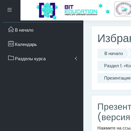
Перейти к основному с
Боковая панель
В начало
Избра
Календарь
В начало
Разделы курса
Раздел 1. «
Презентация 
Презент
(версия
Нажмите на сс