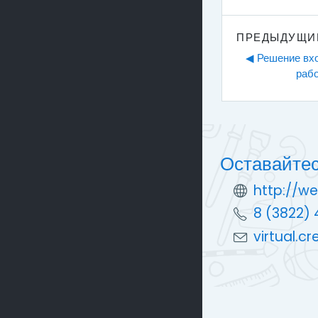
ПРЕДЫДУЩИ
◀︎ Решение вх
рабо
Оставайтес
http://we
8 (3822) 
virtual.c