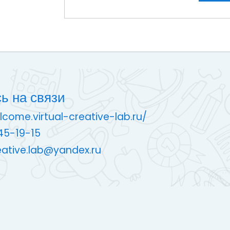
ь на связи
lcome.virtual-creative-lab.ru/
45-19-15
reative.lab@yandex.ru