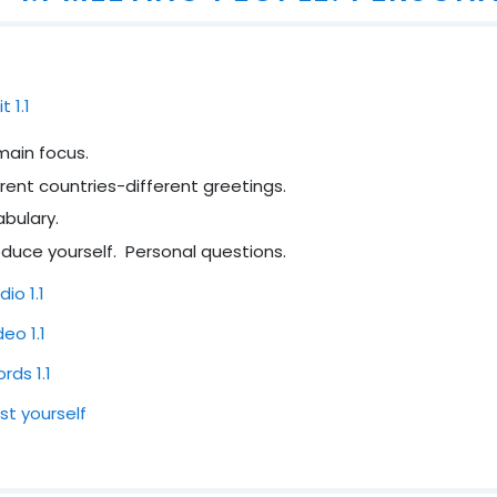
Файл
t 1.1
 main focus.
ferent countries-different greetings.
abulary.
roduce yourself. Personal questions.
Глоссарий
dio 1.1
Файл
deo 1.1
Файл
rds 1.1
Тест
st yourself