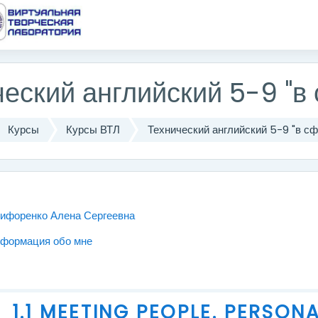
одержанию
еский английский 5-9 "в 
Курсы
Курсы ВТЛ
Технический английский 5-9 "в сф
еский план
Форум
ифоренко Алена Сергеевна
Файл
формация обо мне
1.1 MEETING PEOPLE. PERSON