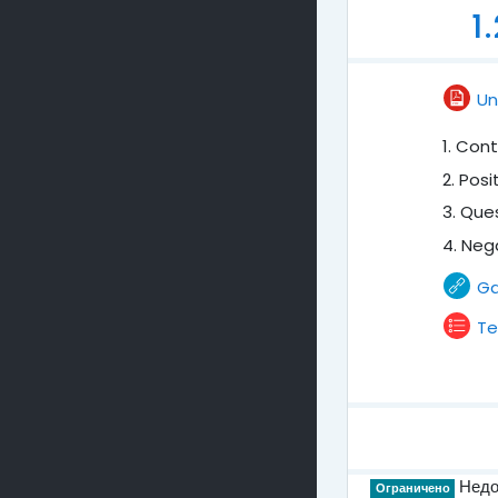
1
Uni
1. Cont
2. Posi
3. Que
4. Neg
Ga
Te
Недос
Ограничено