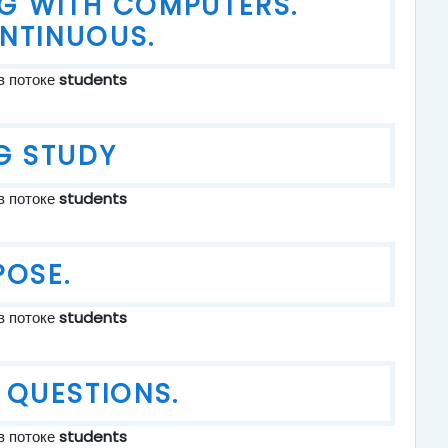
NG WITH COMPUTERS.
NTINUOUS.
в потоке
students
G STUDY
в потоке
students
POSE.
в потоке
students
 QUESTIONS.
в потоке
students