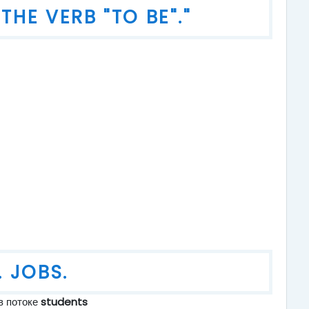
THE VERB "TO BE"."
. JOBS.
в потоке
students