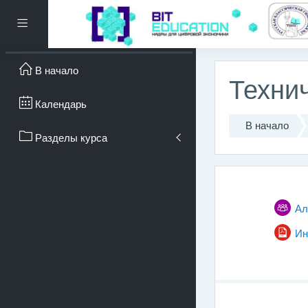
Перейти к основному с
Боковая панель
В начало
Технич
Календарь
В начало
Разделы курса
Тематич
ОБЩЕЕ
Ал
Ин