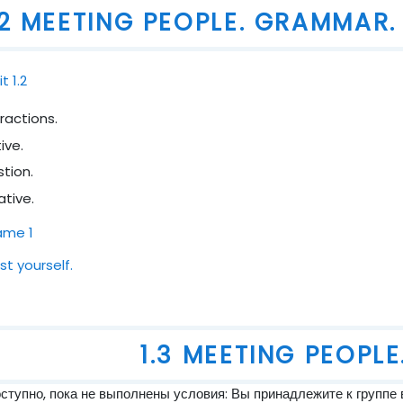
.2 MEETING PEOPLE. GRAMMAR. 
Файл
t 1.2
ractions.
tive.
stion.
ative.
Гиперссылка
me 1
Тест
st yourself.
1.3 MEETING PEOPLE
тупно, пока не выполнены условия: Вы принадлежите к группе 