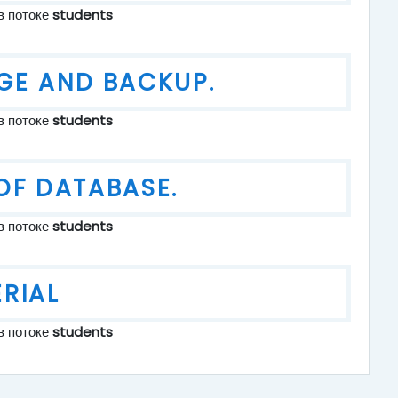
в потоке
students
GE AND BACKUP.
в потоке
students
 OF DATABASE.
в потоке
students
RIAL
в потоке
students