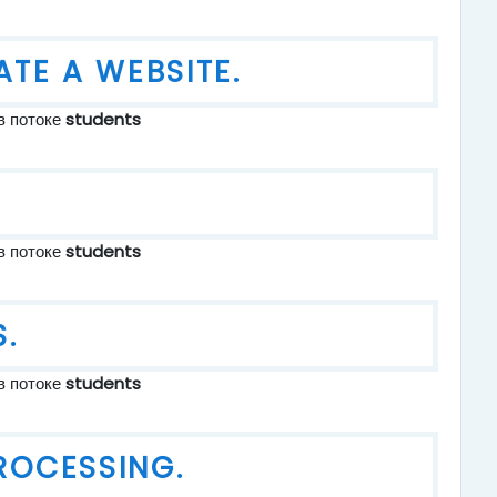
ATE A WEBSITE.
в потоке
students
S
в потоке
students
S.
в потоке
students
ROCESSING.