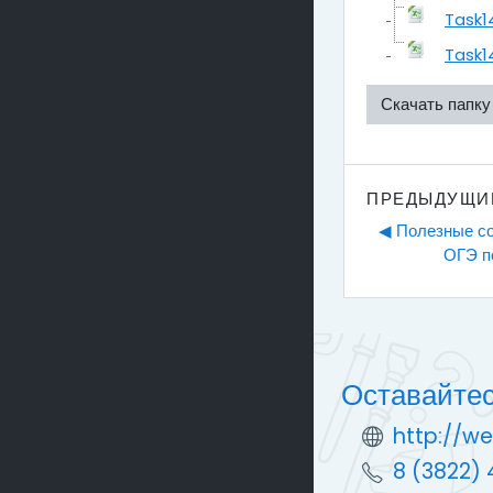
Task1
Task14
Скачать папку
ПРЕДЫДУЩИ
◀︎ Полезные со
ОГЭ п
Оставайтес
http://we
8 (3822) 