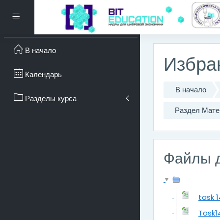
Перейти к основному с
Боковая панель
В начало
Избра
Календарь
В начало
Разделы курса
Раздел Мате
Файлы д
task 1
Task14