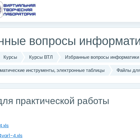
одержанию
нные вопросы информати
Курсы
Курсы ВТЛ
Избранные вопросы информатики
матические инструменты, электронные таблицы
Файлы для
ля практической работы
4.xls
var1-4.xls