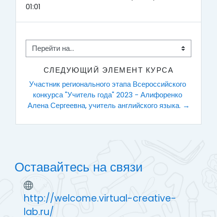
в
01:01
е
с
Перейти на...
т
СЛЕДУЮЩИЙ ЭЛЕМЕНТ КУРСА
Участник регионального этапа Всероссийского 
и
конкурса "Учитель года" 2023 - Алифоренко 
Алена Сергеевна, учитель английского языка. →
в
и
д
Оставайтесь на связи
е
о
http://welcome.virtual-creative-
lab.ru/