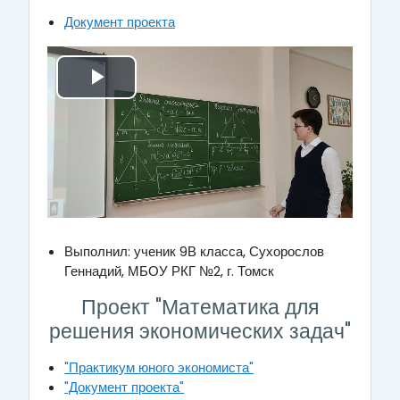
Документ проекта
В
о
с
п
Выполнил: ученик 9В класса, Сухорослов
р
Геннадий, МБОУ РКГ №2, г. Томск
о
Проект "Математика для
решения экономических задач"
и
"Практикум юного экономиста"
з
"Документ проекта"