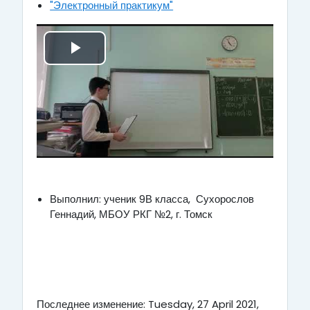
"Электронный практикум"
в
е
В
с
о
т
с
и
п
в
р
и
Выполнил: ученик 9В класса, Сухорослов
Геннадий, МБОУ РКГ №2, г. Томск
о
д
и
е
з
о
Последнее изменение: Tuesday, 27 April 2021,