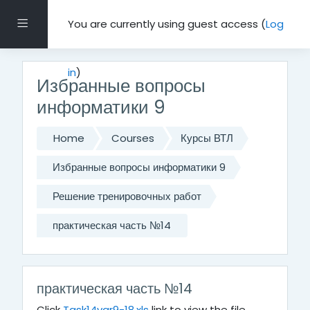
Skip to main content
Side panel
You are currently using guest access (
Log
in
)
Избранные вопросы
информатики 9
Home
Courses
Курсы ВТЛ
Избранные вопросы информатики 9
Решение тренировочных работ
практическая часть №14
практическая часть №14
Click
Task14var9-18.xls
link to view the file.