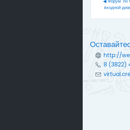
◀︎ Форум  по
входной диа
Оставайтес
http://we
8 (3822) 
virtual.c