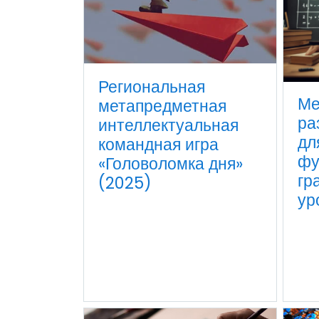
Региональная
Ме
метапредметная
ра
интеллектуальная
дл
командная игра
фу
«Головоломка дня»
гр
(2025)
ур