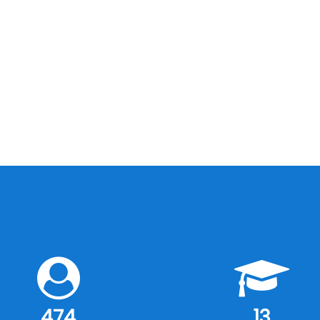
474
13