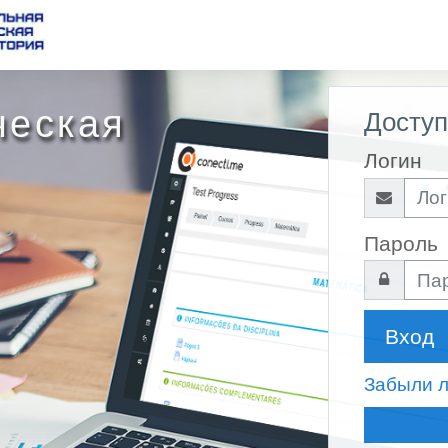
ческая
Доступ
Логин
Пароль
Вход
Забыли л