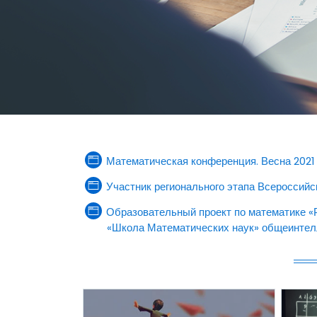
Стра
Математическая конференция. Весна 2021
Участник регионального этапа Всероссийск
Образовательный проект по математике «
«Школа Математических наук» общеинтел