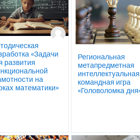
тодическая
зработка «Задачи
Региональная
я развития
метапредметная
нкциональной
интеллектуальная
амотности на
командная игра
оках математики»
«Головоломка дня